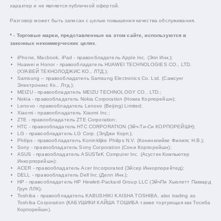
характер и не является публичной офертой.
Разговор может быть записан с целью повышения качества обслуживания.
* - Торговые марки, представленные на этом сайте, используются в
законных некоммерческих целях.
iPhone, Macbook, iPad - правообладатель Apple Inc. (Эпл Инк.);
Huawei и Honor - правообладатель HUAWEI TECHNOLOGIES CO., LTD.
(ХУАВЕЙ ТЕКНОЛОДЖИС КО., ЛТД.);
Samsung – правообладатель Samsung Electronics Co. Ltd. (Самсунг
Электроникс Ко., Лтд.);
MEIZU - правообладатель MEIZU TECHNOLOGY CO., LTD.;
Nokia - правообладатель Nokia Corporation (Нокиа Корпорейшн);
Lenovo - правообладатель Lenovo (Beijing) Limited;
Xiaomi - правообладатель Xiaomi Inc.;
ZTE - правообладатель ZTE Corporation;
HTC - правообладатель HTC CORPORATION (Эйч-Ти-Си КОРПОРЕЙШН);
LG - правообладатель LG Corp. (ЭлДжи Корп.);
Philips - правообладатель Koninklijke Philips N.V. (Конинклийке Филипс Н.В.);
Sony - правообладатель Sony Corporation (Сони Корпорейшн);
ASUS - правообладатель ASUSTeK Computer Inc. (Асустек Компьютер
Инкорпорейшн);
ACER - правообладатель Acer Incorporated (Эйсер Инкорпорейтед);
DELL - правообладатель Dell Inc.(Делл Инк.);
HP - правообладатель HP Hewlett-Packard Group LLC (ЭйчПи Хьюлетт Паккард
Груп ЛЛК);
Toshiba - правообладатель KABUSHIKI KAISHA TOSHIBA, also trading as
Toshiba Corporation (КАБУШИКИ КАЙША ТОШИБА также торгующая как Тосиба
Корпорейшн).