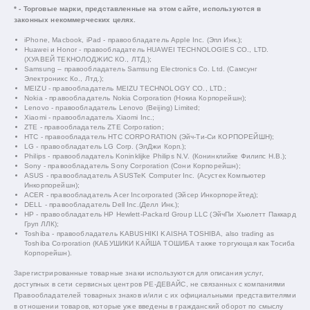
* - Торговые марки, представленные на этом сайте, используются в
законных некоммерческих целях.
iPhone, Macbook, iPad - правообладатель Apple Inc. (Эпл Инк.);
Huawei и Honor - правообладатель HUAWEI TECHNOLOGIES CO., LTD.
(ХУАВЕЙ ТЕКНОЛОДЖИС КО., ЛТД.);
Samsung – правообладатель Samsung Electronics Co. Ltd. (Самсунг
Электроникс Ко., Лтд.);
MEIZU - правообладатель MEIZU TECHNOLOGY CO., LTD.;
Nokia - правообладатель Nokia Corporation (Нокиа Корпорейшн);
Lenovo - правообладатель Lenovo (Beijing) Limited;
Xiaomi - правообладатель Xiaomi Inc.;
ZTE - правообладатель ZTE Corporation;
HTC - правообладатель HTC CORPORATION (Эйч-Ти-Си КОРПОРЕЙШН);
LG - правообладатель LG Corp. (ЭлДжи Корп.);
Philips - правообладатель Koninklijke Philips N.V. (Конинклийке Филипс Н.В.);
Sony - правообладатель Sony Corporation (Сони Корпорейшн);
ASUS - правообладатель ASUSTeK Computer Inc. (Асустек Компьютер
Инкорпорейшн);
ACER - правообладатель Acer Incorporated (Эйсер Инкорпорейтед);
DELL - правообладатель Dell Inc.(Делл Инк.);
HP - правообладатель HP Hewlett-Packard Group LLC (ЭйчПи Хьюлетт Паккард
Груп ЛЛК);
Toshiba - правообладатель KABUSHIKI KAISHA TOSHIBA, also trading as
Toshiba Corporation (КАБУШИКИ КАЙША ТОШИБА также торгующая как Тосиба
Корпорейшн).
Зарегистрированные товарные знаки используются для описания услуг,
доступных в сети сервисных центров РЕ-ДЕВАЙС, не связанных с компаниями
Правообладателей товарных знаков и/или с их официальными представителями
в отношении товаров, которые уже введены в гражданский оборот по смыслу