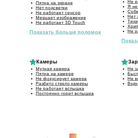
Не р
Пятна на экране
Я не
Нет подсветки
Собе
Не работает сенсор
Нет 
Мерцает изображение
Тихи
Не работает 3D Touch
Хрип
Не р
Показать больше поломок
Показ
Камеры
Зар
Мутная камера
Не з
Пятна на камере
Быст
Не фокусирует камера
Не в
Разбито стекло камеры
Взду
Не работает вспышка
Постоянно горит вспышка