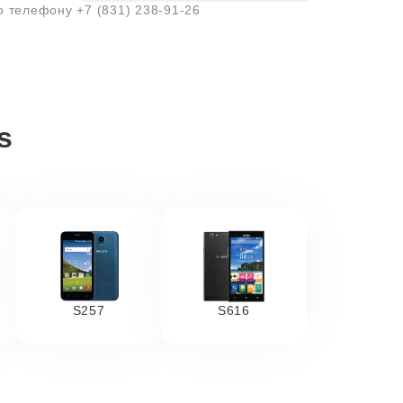
по телефону
+7 (831) 238-91-26
s
S257
S616