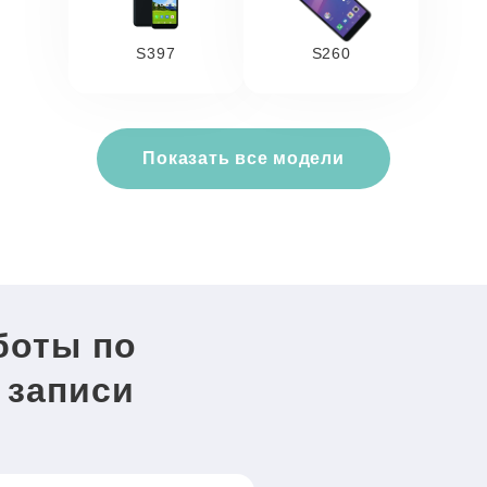
S397
S260
Показать все модели
боты по
 записи