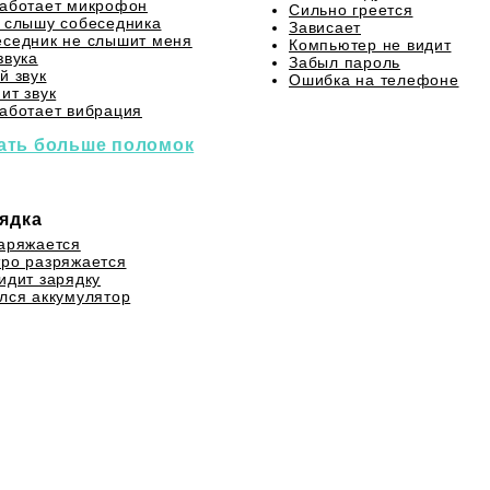
аботает микрофон
Сильно греется
 слышу собеседника
Зависает
седник не слышит меня
Компьютер не видит
звука
Забыл пароль
й звук
Ошибка на телефоне
ит звук
аботает вибрация
ать больше поломок
ядка
аряжается
ро разряжается
идит зарядку
лся аккумулятор