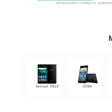
Актуальная стоимость компл
Xenium X818
S396