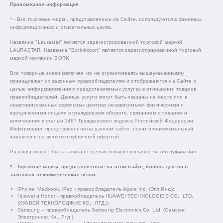
Правомерная информация
* - Все торговые марки, представленные на Сайте, используются в законных
информационных и описательных целях.
Название "Laurastar" является зарегистрированной торговой маркой
LAURASTAR. Название "Bork-Import" является зарегистрированной торговой
маркой компании BORK.
Все товарные знаки (включая, но не ограничиваясь вышеуказанными)
принадлежат их законным правообладателям и отображаются на Сайте с
целью информирования о предоставляемых услугах в отношении товаров
правообладателей. Данные услуги могут быть оказаны на месте или в
неавторизованных сервисных центрах независимыми физическими и
юридическими лицами в гражданском обороте, связанном с товаром и
включенном в статью 1487 Гражданского кодекса Российской Федерации.
Информация, представленная на данном сайте, носит ознакомительный
характер и не является публичной офертой.
Разговор может быть записан с целью повышения качества обслуживания.
* - Торговые марки, представленные на этом сайте, используются в
законных некоммерческих целях.
iPhone, Macbook, iPad - правообладатель Apple Inc. (Эпл Инк.);
Huawei и Honor - правообладатель HUAWEI TECHNOLOGIES CO., LTD.
(ХУАВЕЙ ТЕКНОЛОДЖИС КО., ЛТД.);
Samsung – правообладатель Samsung Electronics Co. Ltd. (Самсунг
Электроникс Ко., Лтд.);