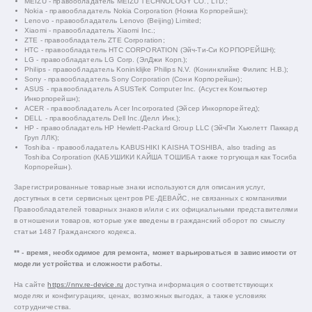
MEIZU - правообладатель MEIZU TECHNOLOGY CO., LTD.;
Nokia - правообладатель Nokia Corporation (Нокиа Корпорейшн);
Lenovo - правообладатель Lenovo (Beijing) Limited;
Xiaomi - правообладатель Xiaomi Inc.;
ZTE - правообладатель ZTE Corporation;
HTC - правообладатель HTC CORPORATION (Эйч-Ти-Си КОРПОРЕЙШН);
LG - правообладатель LG Corp. (ЭлДжи Корп.);
Philips - правообладатель Koninklijke Philips N.V. (Конинклийке Филипс Н.В.);
Sony - правообладатель Sony Corporation (Сони Корпорейшн);
ASUS - правообладатель ASUSTeK Computer Inc. (Асустек Компьютер
Инкорпорейшн);
ACER - правообладатель Acer Incorporated (Эйсер Инкорпорейтед);
DELL - правообладатель Dell Inc.(Делл Инк.);
HP - правообладатель HP Hewlett-Packard Group LLC (ЭйчПи Хьюлетт Паккард
Груп ЛЛК);
Toshiba - правообладатель KABUSHIKI KAISHA TOSHIBA, also trading as
Toshiba Corporation (КАБУШИКИ КАЙША ТОШИБА также торгующая как Тосиба
Корпорейшн).
Зарегистрированные товарные знаки используются для описания услуг,
доступных в сети сервисных центров РЕ-ДЕВАЙС, не связанных с компаниями
Правообладателей товарных знаков и/или с их официальными представителями
в отношении товаров, которые уже введены в гражданский оборот по смыслу
статьи 1487 Гражданского кодекса.
** - время, необходимое для ремонта, может варьироваться в зависимости от
модели устройства и сложности работы.
На сайте
https://nnv.re-device.ru
доступна информация о соответствующих
моделях и конфигурациях, ценах, возможных выгодах, а также условиях
сотрудничества.