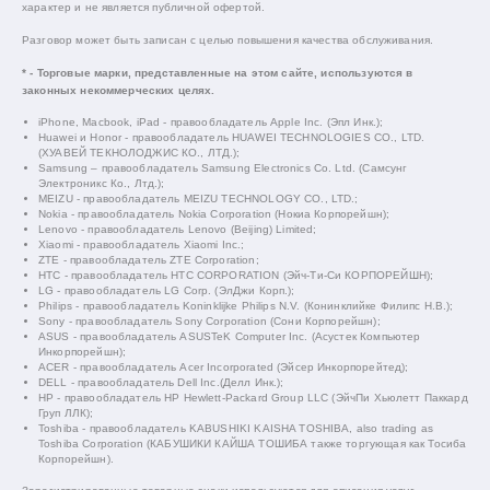
характер и не является публичной офертой.
Разговор может быть записан с целью повышения качества обслуживания.
* - Торговые марки, представленные на этом сайте, используются в
законных некоммерческих целях.
iPhone, Macbook, iPad - правообладатель Apple Inc. (Эпл Инк.);
Huawei и Honor - правообладатель HUAWEI TECHNOLOGIES CO., LTD.
(ХУАВЕЙ ТЕКНОЛОДЖИС КО., ЛТД.);
Samsung – правообладатель Samsung Electronics Co. Ltd. (Самсунг
Электроникс Ко., Лтд.);
MEIZU - правообладатель MEIZU TECHNOLOGY CO., LTD.;
Nokia - правообладатель Nokia Corporation (Нокиа Корпорейшн);
Lenovo - правообладатель Lenovo (Beijing) Limited;
Xiaomi - правообладатель Xiaomi Inc.;
ZTE - правообладатель ZTE Corporation;
HTC - правообладатель HTC CORPORATION (Эйч-Ти-Си КОРПОРЕЙШН);
LG - правообладатель LG Corp. (ЭлДжи Корп.);
Philips - правообладатель Koninklijke Philips N.V. (Конинклийке Филипс Н.В.);
Sony - правообладатель Sony Corporation (Сони Корпорейшн);
ASUS - правообладатель ASUSTeK Computer Inc. (Асустек Компьютер
Инкорпорейшн);
ACER - правообладатель Acer Incorporated (Эйсер Инкорпорейтед);
DELL - правообладатель Dell Inc.(Делл Инк.);
HP - правообладатель HP Hewlett-Packard Group LLC (ЭйчПи Хьюлетт Паккард
Груп ЛЛК);
Toshiba - правообладатель KABUSHIKI KAISHA TOSHIBA, also trading as
Toshiba Corporation (КАБУШИКИ КАЙША ТОШИБА также торгующая как Тосиба
Корпорейшн).