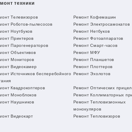
монт техники
монт Телевизоров
Ремонт Кофемашин
монт Роботов-пылесосов
Ремонт Электросамокатов
монт Ноутбуков
Ремонт Нетбуков
монт Принтеров
Ремонт Фотоаппаратов
монт Парогенераторов
Ремонт Смарт-часов
монт Объективов
Ремонт МФУ
монт Мониторов
Ремонт Планшетов
монт Видеокамер
Ремонт Плоттеров
монт Источников бесперебойного
Ремонт Эхолотов
тания
монт Квадрокоптеров
Ремонт Оптических прицел
монт Моноблоков
Ремонт Коллиматорных пр
монт Наушников
Ремонт Тепловизионных
монокуляров
монт Видеокарт
Ремонт Тепловизоров