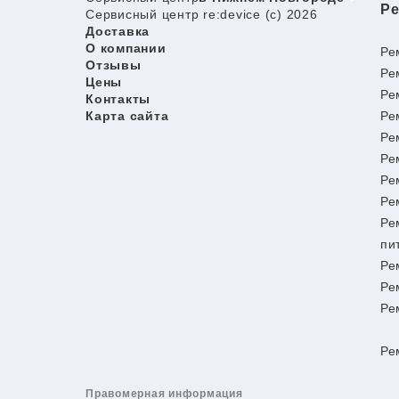
Ре
Сервисный центр re:device (c) 2026
Доставка
О компании
Ре
Отзывы
Ре
Цены
Ре
Контакты
Карта сайта
Ре
Ре
Ре
Ре
Ре
Ре
пи
Ре
Ре
Ре
Ре
Правомерная информация