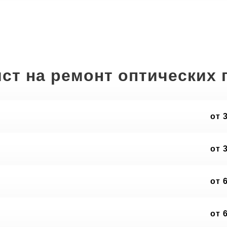
ст на ремонт оптических
от 
от 
от 
от 