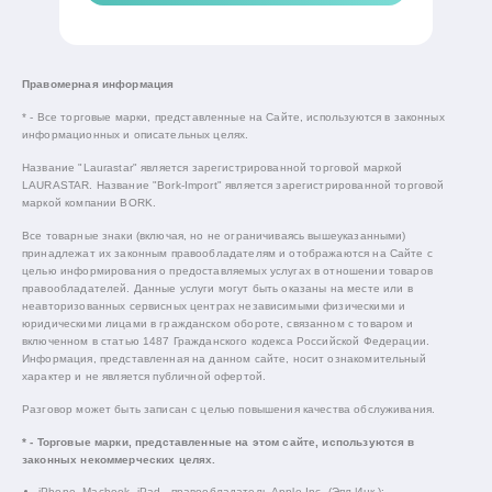
Правомерная информация
* - Все торговые марки, представленные на Сайте, используются в законных
информационных и описательных целях.
Название "Laurastar" является зарегистрированной торговой маркой
LAURASTAR. Название "Bork-Import" является зарегистрированной торговой
маркой компании BORK.
Все товарные знаки (включая, но не ограничиваясь вышеуказанными)
принадлежат их законным правообладателям и отображаются на Сайте с
целью информирования о предоставляемых услугах в отношении товаров
правообладателей. Данные услуги могут быть оказаны на месте или в
неавторизованных сервисных центрах независимыми физическими и
юридическими лицами в гражданском обороте, связанном с товаром и
включенном в статью 1487 Гражданского кодекса Российской Федерации.
Информация, представленная на данном сайте, носит ознакомительный
характер и не является публичной офертой.
Разговор может быть записан с целью повышения качества обслуживания.
* - Торговые марки, представленные на этом сайте, используются в
законных некоммерческих целях.
iPhone, Macbook, iPad - правообладатель Apple Inc. (Эпл Инк.);