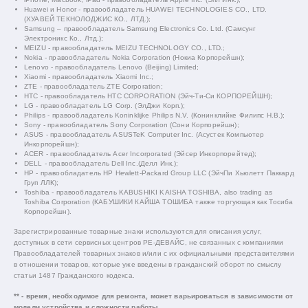
Huawei и Honor - правообладатель HUAWEI TECHNOLOGIES CO., LTD.
(ХУАВЕЙ ТЕКНОЛОДЖИС КО., ЛТД.);
Samsung – правообладатель Samsung Electronics Co. Ltd. (Самсунг
Электроникс Ко., Лтд.);
MEIZU - правообладатель MEIZU TECHNOLOGY CO., LTD.;
Nokia - правообладатель Nokia Corporation (Нокиа Корпорейшн);
Lenovo - правообладатель Lenovo (Beijing) Limited;
Xiaomi - правообладатель Xiaomi Inc.;
ZTE - правообладатель ZTE Corporation;
HTC - правообладатель HTC CORPORATION (Эйч-Ти-Си КОРПОРЕЙШН);
LG - правообладатель LG Corp. (ЭлДжи Корп.);
Philips - правообладатель Koninklijke Philips N.V. (Конинклийке Филипс Н.В.);
Sony - правообладатель Sony Corporation (Сони Корпорейшн);
ASUS - правообладатель ASUSTeK Computer Inc. (Асустек Компьютер
Инкорпорейшн);
ACER - правообладатель Acer Incorporated (Эйсер Инкорпорейтед);
DELL - правообладатель Dell Inc.(Делл Инк.);
HP - правообладатель HP Hewlett-Packard Group LLC (ЭйчПи Хьюлетт Паккард
Груп ЛЛК);
Toshiba - правообладатель KABUSHIKI KAISHA TOSHIBA, also trading as
Toshiba Corporation (КАБУШИКИ КАЙША ТОШИБА также торгующая как Тосиба
Корпорейшн).
Зарегистрированные товарные знаки используются для описания услуг,
доступных в сети сервисных центров РЕ-ДЕВАЙС, не связанных с компаниями
Правообладателей товарных знаков и/или с их официальными представителями
в отношении товаров, которые уже введены в гражданский оборот по смыслу
статьи 1487 Гражданского кодекса.
** - время, необходимое для ремонта, может варьироваться в зависимости от
модели устройства и сложности работы.