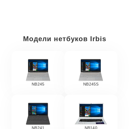
Модели нетбуков Irbis
NB245
NB245S
NB241
NB140