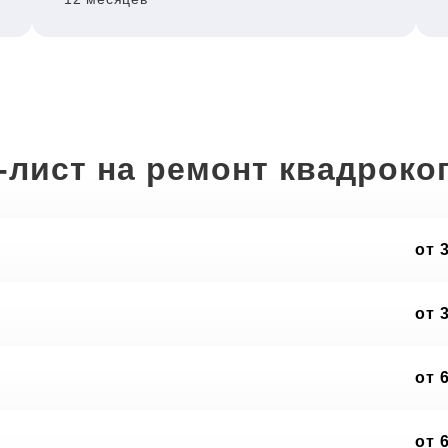
-лист на ремонт квадроко
от 
от 
от 
от 