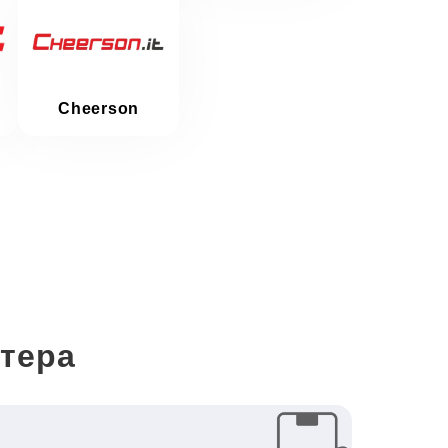
Cheerson
птера