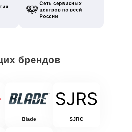
Сеть сервисных
тия
центров по всей
России
щих брендов
Blade
SJRC