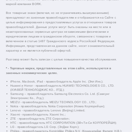
маркой компании BORK.
Все товарные знаки (включая, но не ограничиваясь вышеуказанными)
принадлежат их законным правообладателям и отображаются на Сайте с
целью информирования о предоставляемых услугах в отношении товаров
правообладателей. Данные услуги могут быть оказаны на месте или в
неавторизованных сервисных центрах независимыми физическими и
юридическими лицами в гражданском обороте, связанном с товаром и
включенном в статью 1487 Гражданского кодекса Российской Федерации.
Информация, представленная на данном сайте, носит ознакомительный
характер и не является публичной офертой.
Разговор может быть записан с целью повышения качества обслуживания.
* - Торговые марки, представленные на этом сайте, используются в
законных некоммерческих целях.
iPhone, Macbook, iPad - правообладатель Apple Inc. (Эпл Инк.);
Huawei и Honor - правообладатель HUAWEI TECHNOLOGIES CO., LTD.
(ХУАВЕЙ ТЕКНОЛОДЖИС КО., ЛТД.);
Samsung – правообладатель Samsung Electronics Co. Ltd. (Самсунг
Электроникс Ко., Лтд.);
MEIZU - правообладатель MEIZU TECHNOLOGY CO., LTD.;
Nokia - правообладатель Nokia Corporation (Нокиа Корпорейшн);
Lenovo - правообладатель Lenovo (Beijing) Limited;
Xiaomi - правообладатель Xiaomi Inc.;
ZTE - правообладатель ZTE Corporation;
HTC - правообладатель HTC CORPORATION (Эйч-Ти-Си КОРПОРЕЙШН);
LG - правообладатель LG Corp. (ЭлДжи Корп.);
Philips - правообладатель Koninklijke Philips N.V. (Конинклийке Филипс Н.В.);