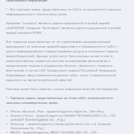
Правомерная информация
* - Все торговые марки, представленные на Сайте, используются в законных
информационных и описательных целях.
Название "Laurastar" является зарегистрированной торговой маркой
LAURASTAR. Название "Bork-Import" является зарегистрированной торговой
маркой компании BORK.
Все товарные знаки (включая, но не ограничиваясь вышеуказанными)
принадлежат их законным правообладателям и отображаются на Сайте с
целью информирования о предоставляемых услугах в отношении товаров
правообладателей. Данные услуги могут быть оказаны на месте или в
неавторизованных сервисных центрах независимыми физическими и
юридическими лицами в гражданском обороте, связанном с товаром и
включенном в статью 1487 Гражданского кодекса Российской Федерации.
Информация, представленная на данном сайте, носит ознакомительный
характер и не является публичной офертой.
Разговор может быть записан с целью повышения качества обслуживания.
* - Торговые марки, представленные на этом сайте, используются в
законных некоммерческих целях.
iPhone, Macbook, iPad - правообладатель Apple Inc. (Эпл Инк.);
Huawei и Honor - правообладатель HUAWEI TECHNOLOGIES CO., LTD.
(ХУАВЕЙ ТЕКНОЛОДЖИС КО., ЛТД.);
Samsung – правообладатель Samsung Electronics Co. Ltd. (Самсунг
Электроникс Ко., Лтд.);
MEIZU - правообладатель MEIZU TECHNOLOGY CO., LTD.;