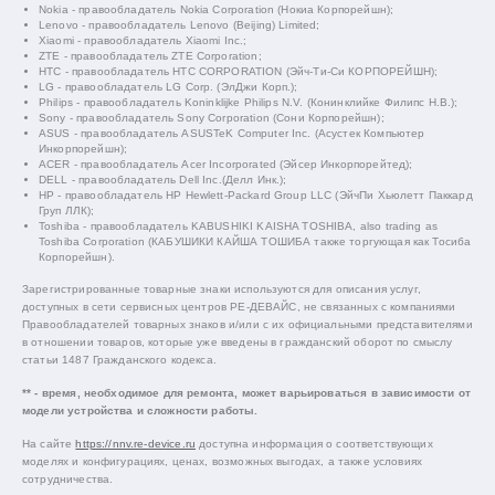
Nokia - правообладатель Nokia Corporation (Нокиа Корпорейшн);
Lenovo - правообладатель Lenovo (Beijing) Limited;
Xiaomi - правообладатель Xiaomi Inc.;
ZTE - правообладатель ZTE Corporation;
HTC - правообладатель HTC CORPORATION (Эйч-Ти-Си КОРПОРЕЙШН);
LG - правообладатель LG Corp. (ЭлДжи Корп.);
Philips - правообладатель Koninklijke Philips N.V. (Конинклийке Филипс Н.В.);
Sony - правообладатель Sony Corporation (Сони Корпорейшн);
ASUS - правообладатель ASUSTeK Computer Inc. (Асустек Компьютер
Инкорпорейшн);
ACER - правообладатель Acer Incorporated (Эйсер Инкорпорейтед);
DELL - правообладатель Dell Inc.(Делл Инк.);
HP - правообладатель HP Hewlett-Packard Group LLC (ЭйчПи Хьюлетт Паккард
Груп ЛЛК);
Toshiba - правообладатель KABUSHIKI KAISHA TOSHIBA, also trading as
Toshiba Corporation (КАБУШИКИ КАЙША ТОШИБА также торгующая как Тосиба
Корпорейшн).
Зарегистрированные товарные знаки используются для описания услуг,
доступных в сети сервисных центров РЕ-ДЕВАЙС, не связанных с компаниями
Правообладателей товарных знаков и/или с их официальными представителями
в отношении товаров, которые уже введены в гражданский оборот по смыслу
статьи 1487 Гражданского кодекса.
** - время, необходимое для ремонта, может варьироваться в зависимости от
модели устройства и сложности работы.
На сайте
https://nnv.re-device.ru
доступна информация о соответствующих
моделях и конфигурациях, ценах, возможных выгодах, а также условиях
сотрудничества.