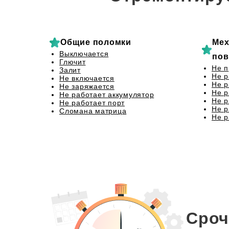
Общие поломки
Мех
Выключается
пов
Глючит
Не п
Залит
Не р
Не включается
Не р
Не заряжается
Не р
Не работает аккумулятор
Не р
Не работает порт
Не р
Сломана матрица
Не р
Сроч