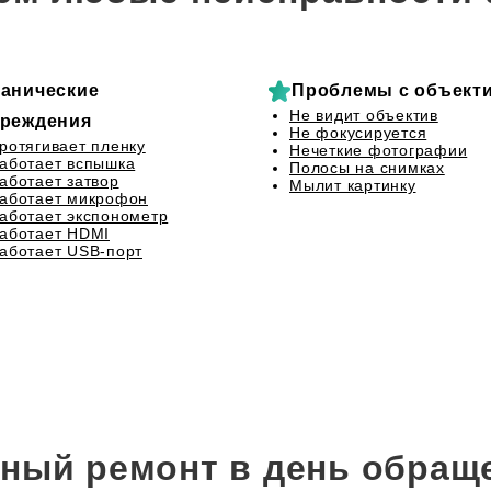
анические
Проблемы с объект
Не видит объектив
реждения
Не фокусируется
ротягивает пленку
Нечеткие фотографии
аботает вспышка
Полосы на снимках
аботает затвор
Мылит картинку
аботает микрофон
аботает экспонометр
аботает HDMI
аботает USB-порт
ный ремонт в день обращ