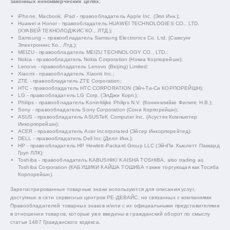
законных некоммерческих целях.
iPhone, Macbook, iPad - правообладатель Apple Inc. (Эпл Инк.);
Huawei и Honor - правообладатель HUAWEI TECHNOLOGIES CO., LTD.
(ХУАВЕЙ ТЕКНОЛОДЖИС КО., ЛТД.);
Samsung – правообладатель Samsung Electronics Co. Ltd. (Самсунг
Электроникс Ко., Лтд.);
MEIZU - правообладатель MEIZU TECHNOLOGY CO., LTD.;
Nokia - правообладатель Nokia Corporation (Нокиа Корпорейшн);
Lenovo - правообладатель Lenovo (Beijing) Limited;
Xiaomi - правообладатель Xiaomi Inc.;
ZTE - правообладатель ZTE Corporation;
HTC - правообладатель HTC CORPORATION (Эйч-Ти-Си КОРПОРЕЙШН);
LG - правообладатель LG Corp. (ЭлДжи Корп.);
Philips - правообладатель Koninklijke Philips N.V. (Конинклийке Филипс Н.В.);
Sony - правообладатель Sony Corporation (Сони Корпорейшн);
ASUS - правообладатель ASUSTeK Computer Inc. (Асустек Компьютер
Инкорпорейшн);
ACER - правообладатель Acer Incorporated (Эйсер Инкорпорейтед);
DELL - правообладатель Dell Inc.(Делл Инк.);
HP - правообладатель HP Hewlett-Packard Group LLC (ЭйчПи Хьюлетт Паккард
Груп ЛЛК);
Toshiba - правообладатель KABUSHIKI KAISHA TOSHIBA, also trading as
Toshiba Corporation (КАБУШИКИ КАЙША ТОШИБА также торгующая как Тосиба
Корпорейшн).
Зарегистрированные товарные знаки используются для описания услуг,
доступных в сети сервисных центров РЕ-ДЕВАЙС, не связанных с компаниями
Правообладателей товарных знаков и/или с их официальными представителями
в отношении товаров, которые уже введены в гражданский оборот по смыслу
статьи 1487 Гражданского кодекса.