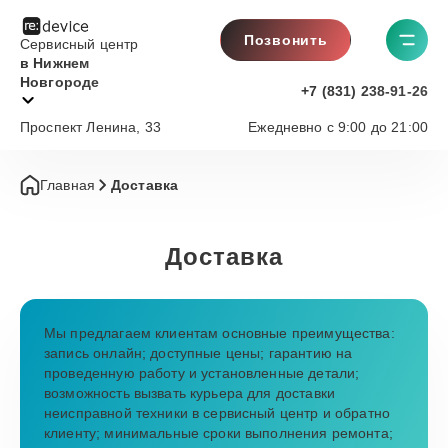
Позвонить
Сервисный центр
в Нижнем
Новгороде
+7 (831) 238-91-26
Проспект Ленина, 33
Ежедневно с 9:00 до 21:00
Главная
Доставка
Доставка
Мы предлагаем клиентам основные преимущества:
запись онлайн; доступные цены; гарантию на
проведенную работу и установленные детали;
возможность вызвать курьера для доставки
неисправной техники в сервисный центр и обратно
клиенту; минимальные сроки выполнения ремонта;