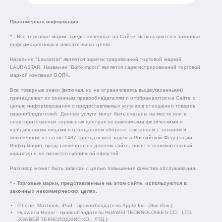
Правомерная информация
* - Все торговые марки, представленные на Сайте, используются в законных
информационных и описательных целях.
Название "Laurastar" является зарегистрированной торговой маркой
LAURASTAR. Название "Bork-Import" является зарегистрированной торговой
маркой компании BORK.
Все товарные знаки (включая, но не ограничиваясь вышеуказанными)
принадлежат их законным правообладателям и отображаются на Сайте с
целью информирования о предоставляемых услугах в отношении товаров
правообладателей. Данные услуги могут быть оказаны на месте или в
неавторизованных сервисных центрах независимыми физическими и
юридическими лицами в гражданском обороте, связанном с товаром и
включенном в статью 1487 Гражданского кодекса Российской Федерации.
Информация, представленная на данном сайте, носит ознакомительный
характер и не является публичной офертой.
Разговор может быть записан с целью повышения качества обслуживания.
* - Торговые марки, представленные на этом сайте, используются в
законных некоммерческих целях.
iPhone, Macbook, iPad - правообладатель Apple Inc. (Эпл Инк.);
Huawei и Honor - правообладатель HUAWEI TECHNOLOGIES CO., LTD.
(ХУАВЕЙ ТЕКНОЛОДЖИС КО., ЛТД.);