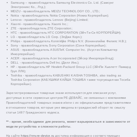
Samsung – правообладатель Samsung Electronics Co. Ltd. (Самсунг
Электроникс Ко., Лтд.);
MEIZU - правообладатель MEIZU TECHNOLOGY CO., LTD.;
Nokia - правообладатель Nokia Corporation (Нокиа Корпорейшн);
Lenovo - правообладатель Lenovo (Beijing) Limited;
Xiaomi - правообладатель Xiaomi Inc.;
ZTE - правообладатель ZTE Corporation;
HTC - правообладатель HTC CORPORATION (Эйч-Ти-Си КОРПОРЕЙШН);
LG - правообладатель LG Corp. (ЭлДжи Корп.);
Philips - правообладатель Koninklijke Philips N.V. (Конинклийке Филипс Н.В.);
Sony - правообладатель Sony Corporation (Сони Корпорейшн);
ASUS - правообладатель ASUSTeK Computer Inc. (Асустек Компьютер
Инкорпорейшн);
ACER - правообладатель Acer Incorporated (Эйсер Инкорпорейтед);
DELL - правообладатель Dell Inc.(Делл Инк.);
HP - правообладатель HP Hewlett-Packard Group LLC (ЭйчПи Хьюлетт Паккард
Груп ЛЛК);
Toshiba - правообладатель KABUSHIKI KAISHA TOSHIBA, also trading as
Toshiba Corporation (КАБУШИКИ КАЙША ТОШИБА также торгующая как Тосиба
Корпорейшн).
Зарегистрированные товарные знаки используются для описания услуг,
доступных в сети сервисных центров РЕ-ДЕВАЙС, не связанных с компаниями
Правообладателей товарных знаков и/или с их официальными представителями
в отношении товаров, которые уже введены в гражданский оборот по смыслу
статьи 1487 Гражданского кодекса.
** - время, необходимое для ремонта, может варьироваться в зависимости от
модели устройства и сложности работы.
На сайте
https://nnv.re-device.ru
доступна информация о соответствующих